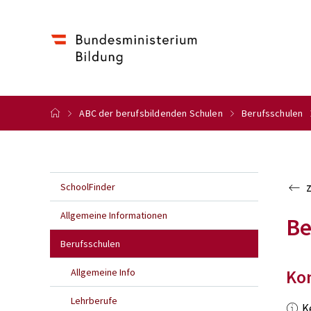
ABC der berufsbildenden Schulen
Berufsschulen
SchoolFinder
Allgemeine Informationen
Be
Berufsschulen
Allgemeine Info
Ko
Lehrberufe
K