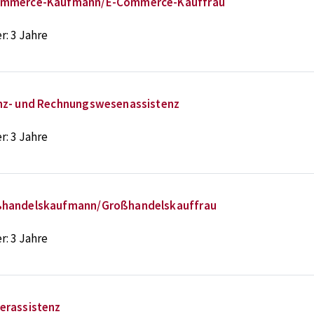
ommerce-Kaufmann/E-Commerce-Kauffrau
r:
3 Jahre
nz- und Rechnungswesenassistenz
r:
3 Jahre
handelskaufmann/Großhandelskauffrau
r:
3 Jahre
erassistenz