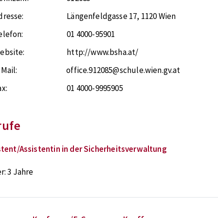
dresse:
Längenfeldgasse 17
,
1120
Wien
elefon:
01 4000-95901
ebsite:
http://www.bsha.at/
-Mail:
office.912085@schule.wien.gv.at
ax:
01 4000-9995905
rufe
stent/Assistentin in der Sicherheitsverwaltung
r:
3 Jahre