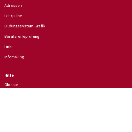
Adressen
Lehrpläne
Bildungssystem Grafik
Berufsreifeprüfung
Links
Infomailing
Hilfe
Glossar
Hilfe
Direkt zu
↗ Schulinfo des BMB