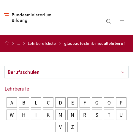
...
Lehrberufsliste
glasbautechnik-modullehrberuf
Berufsschulen
Lehrberufe
A
B
L
C
D
E
F
G
O
P
W
H
I
K
M
N
R
S
T
U
V
Z