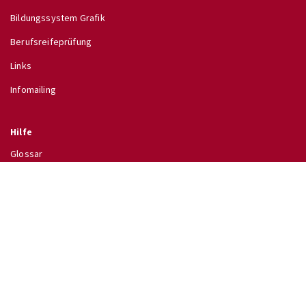
Bildungssystem Grafik
Berufsreifeprüfung
Links
Infomailing
Hilfe
Glossar
Hilfe
Direkt zu
↗ Schulinfo des BMB
↗ Lehrpläne im RIS
↗ Wettbewerbe