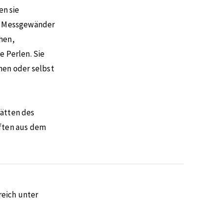
n sie
n, Messgewänder
hen,
e Perlen. Sie
nen oder selbst
tätten des
äften aus dem
eich unter