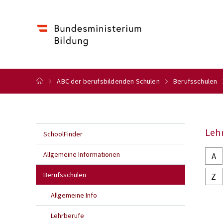
ABC der berufsbildenden Schulen
Berufsschulen
Leh
SchoolFinder
Allgemeine Informationen
A
Berufsschulen
Z
Allgemeine Info
Lehrberufe