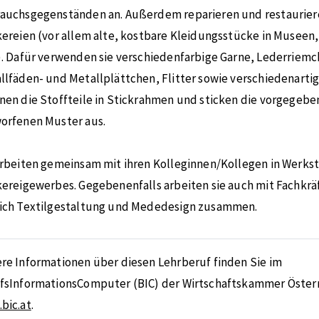
auchsgegenständen an. Außerdem reparieren und restauriere
kereien (vor allem alte, kostbare Kleidungsstücke in Musee
). Dafür verwenden sie verschiedenfarbige Garne, Lederriemc
llfäden- und Metallplättchen, Flitter sowie verschiedenartig
nen die Stoffteile in Stickrahmen und sticken die vorgegebe
orfenen Muster aus.
arbeiten gemeinsam mit ihren Kolleginnen/Kollegen in Werks
kereigewerbes. Gegebenenfalls arbeiten sie auch mit Fachkr
ich Textilgestaltung und Mededesign zusammen.
re Informationen über diesen Lehrberuf finden Sie im
fsInformationsComputer (BIC) der Wirtschaftskammer Österr
bic.at
.