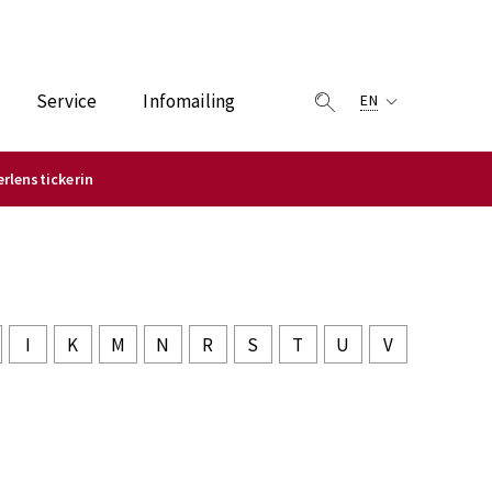
Service
Infomailing
EN
erlenstickerin
I
K
M
N
R
S
T
U
V