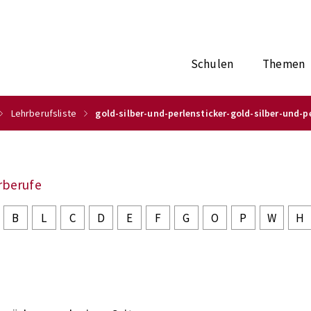
Schulen
Themen
Lehrberufsliste
gold-silber-und-perlensticker-gold-silber-und-p
rberufe
B
L
C
D
E
F
G
O
P
W
H