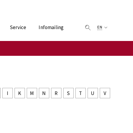
Service
Infomailing
EN
I
K
M
N
R
S
T
U
V