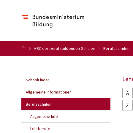
ABC der berufsbildenden Schulen
Berufsschulen
Leh
SchoolFinder
Allgemeine Informationen
A
Berufsschulen
Z
Allgemeine Info
Lehrberufe