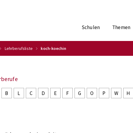
Schulen
Themen
Lehrberufsliste
koch-koechin
rberufe
B
L
C
D
E
F
G
O
P
W
H