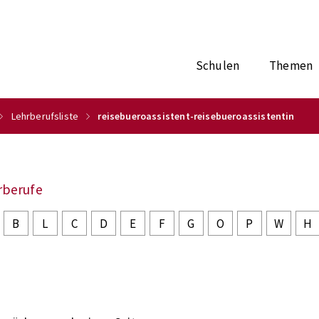
Schulen
Themen
Lehrberufsliste
reisebueroassistent-reisebueroassistentin
rberufe
B
L
C
D
E
F
G
O
P
W
H