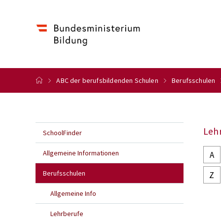
ABC der berufsbildenden Schulen
Berufsschulen
Leh
SchoolFinder
Allgemeine Informationen
A
Berufsschulen
Z
Allgemeine Info
Lehrberufe