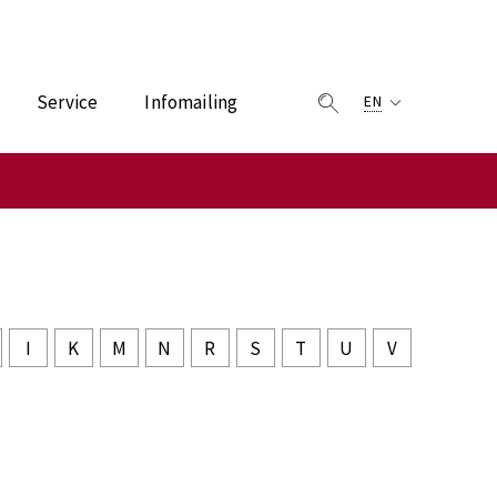
Service
Infomailing
EN
I
K
M
N
R
S
T
U
V