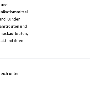
n und
unikationsmittel
 und Kunden
Fahrtrouten und
ismuskaufleuten,
akt mit ihren
eich unter