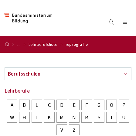
...
Lehrberufsliste
reprografie
Berufsschulen
Lehrberufe
A
B
L
C
D
E
F
G
O
P
W
H
I
K
M
N
R
S
T
U
V
Z