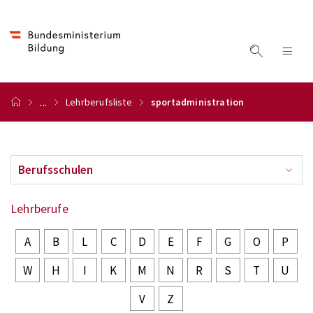
...
Lehrberufsliste
sportadministration
Berufsschulen
Lehrberufe
A
B
L
C
D
E
F
G
O
P
W
H
I
K
M
N
R
S
T
U
V
Z