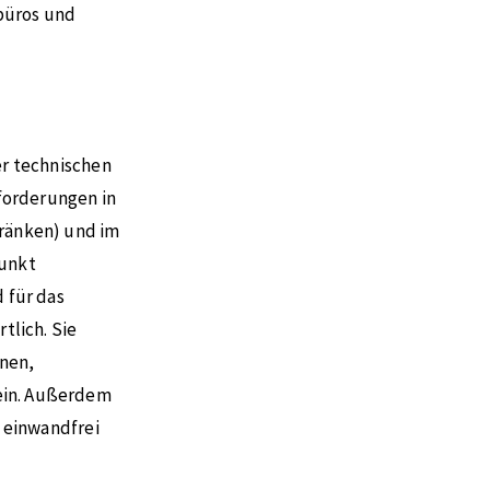
büros und
er technischen
forderungen in
hränken) und im
punkt
 für das
lich. Sie
inen,
ein. Außerdem
e einwandfrei