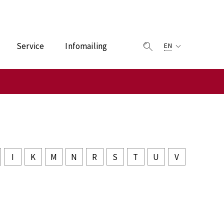
Service
Infomailing
EN
I
K
M
N
R
S
T
U
V