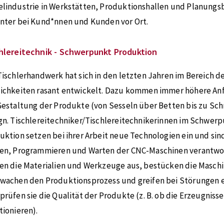
lindustrie in Werkstätten, Produktionshallen und Planungs
nter bei Kund*nnen und Kunden vor Ort.
hlereitechnik - Schwerpunkt Produktion
Tischlerhandwerk hat sich in den letzten Jahren im Bereich d
ichkeiten rasant entwickelt. Dazu kommen immer höhere An
Gestaltung der Produkte (von Sesseln über Betten bis zu Sc
gn. Tischlereitechniker/Tischlereitechnikerinnen im Schwer
uktion setzen bei ihrer Arbeit neue Technologien ein und sind
en, Programmieren und Warten der CNC-Maschinen verantwort
en die Materialien und Werkzeuge aus, bestücken die Masch
wachen den Produktionsprozess und greifen bei Störungen 
prüfen sie die Qualität der Produkte (z. B. ob die Erzeugniss
tionieren).