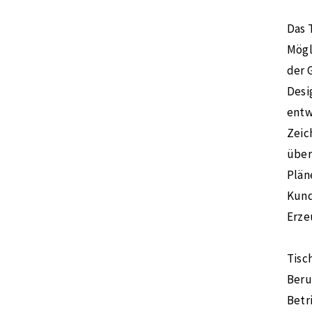
Das 
Mögl
der 
Desi
entw
Zeic
über
Plän
Kund
Erze
Tisc
Beru
Betr