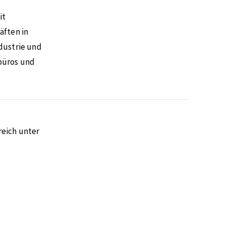
it
äften in
dustrie und
büros und
eich unter