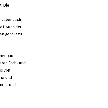
. Die
n, aber auch
et. Auch der
en gehört zu
ormenbau
eren Fach- und
os von
rie und
inen- und