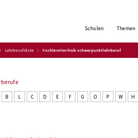
Schulen
Themen
Lehrberufsliste
tischlereitechnik-schwerpunktlehrberuf
rberufe
B
L
C
D
E
F
G
O
P
W
H