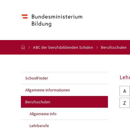
ABC der berufsbildenden Schulen
Berufsschulen
Leh
SchoolFinder
Allgemeine Informationen
A
Berufsschulen
Z
Allgemeine Info
Lehrberufe