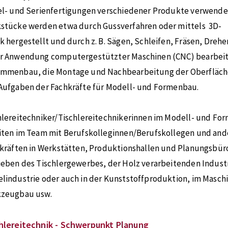
el- und Serienfertigungen verschiedener Produkte verwendet
stücke werden etwa durch Gussverfahren oder mittels 3D-
k hergestellt und durch z. B. Sägen, Schleifen, Fräsen, Drehe
r Anwendung computergestützter Maschinen (CNC) bearbeit
mmenbau, die Montage und Nachbearbeitung der Oberfläch
Aufgaben der Fachkräfte für Modell- und Formenbau.
hlereitechniker/Tischlereitechnikerinnen im Modell- und F
iten im Team mit Berufskolleginnen/Berufskollegen und and
skräften in Werkstätten, Produktionshallen und Planungsbür
ieben des Tischlergewerbes, der Holz verarbeitenden Indust
lindustrie oder auch in der Kunststoffproduktion, im Masch
zeugbau usw.
hlereitechnik - Schwerpunkt Planung