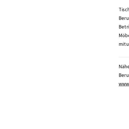
Tisc
Beru
Betr
Möbe
mitu
Nähe
Beru
www.