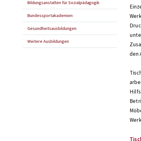
Bildungsanstalten für Sozialpädagogik
Einz
Bundessportakademien
Werk
Druc
Gesundheitsausbildungen
unte
Weitere Ausbildungen
Zusa
den 
Tisc
arbe
Hilf
Betr
Möbe
Werk
Tisc