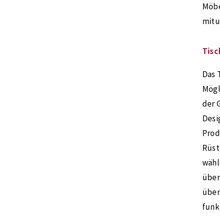
Möbe
mitu
Tisc
Das 
Mögl
der 
Desi
Prod
Rüst
wähl
über
über
funk