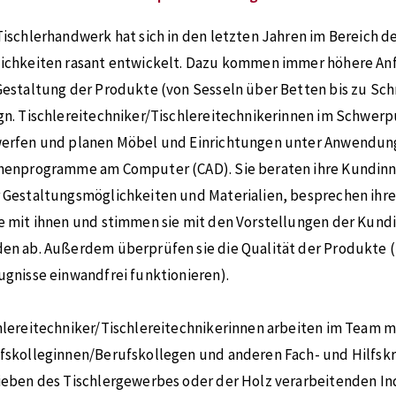
Tischlerhandwerk hat sich in den letzten Jahren im Bereich d
ichkeiten rasant entwickelt. Dazu kommen immer höhere An
Gestaltung der Produkte (von Sesseln über Betten bis zu Sc
gn. Tischlereitechniker/Tischlereitechnikerinnen im Schwer
erfen und planen Möbel und Einrichtungen unter Anwendu
henprogramme am Computer (CAD). Sie beraten ihre Kundin
 Gestaltungsmöglichkeiten und Materialien, besprechen ihr
e mit ihnen und stimmen sie mit den Vorstellungen der Kund
en ab. Außerdem überprüfen sie die Qualität der Produkte (z
ugnisse einwandfrei funktionieren).
hlereitechniker/Tischlereitechnikerinnen arbeiten im Team m
fskolleginnen/Berufskollegen und anderen Fach- und Hilfskr
ieben des Tischlergewerbes oder der Holz verarbeitenden In