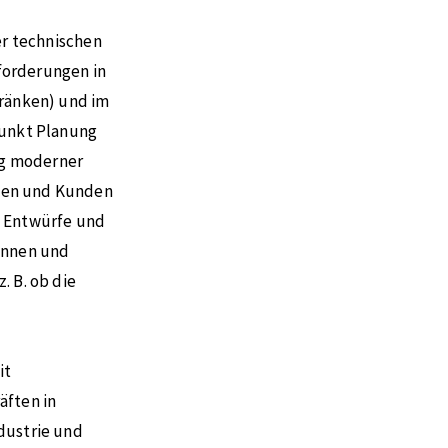
er technischen
forderungen in
hränken) und im
punkt Planung
ng moderner
nen und Kunden
e Entwürfe und
innen und
. B. ob die
it
äften in
dustrie und