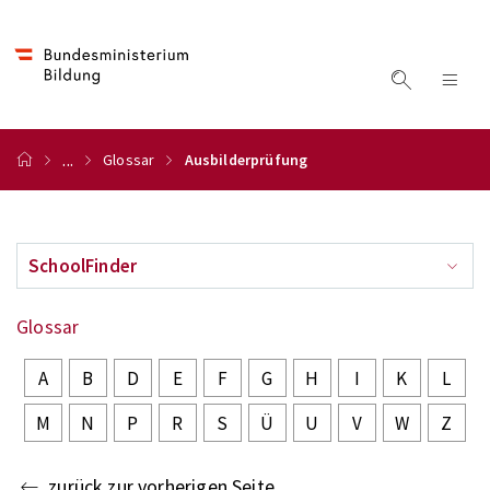
...
Glossar
Ausbilderprüfung
SchoolFinder
Glossar
A
B
D
E
F
G
H
I
K
L
M
N
P
R
S
Ü
U
V
W
Z
zurück zur vorherigen Seite