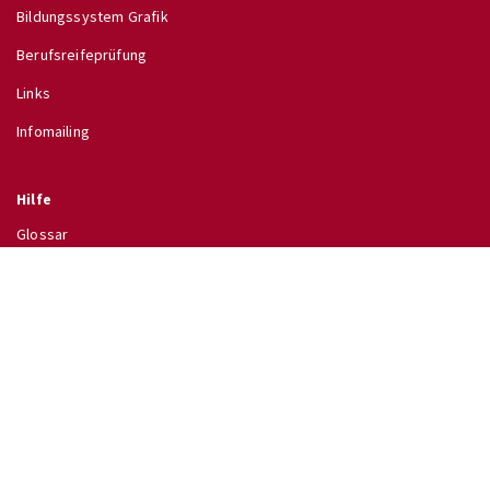
Bildungssystem Grafik
Berufsreifeprüfung
Links
Infomailing
Hilfe
Glossar
Hilfe
Direkt zu
↗ Schulinfo des BMB
↗ Lehrpläne im RIS
↗ Wettbewerbe