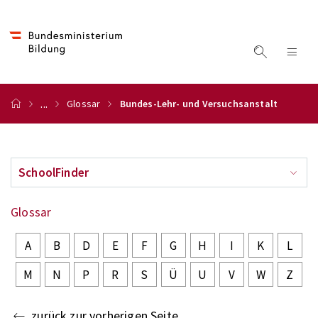
...
Glossar
Bundes-Lehr- und Versuchsanstalt
SchoolFinder
Glossar
A
B
D
E
F
G
H
I
K
L
M
N
P
R
S
Ü
U
V
W
Z
zurück zur vorherigen Seite