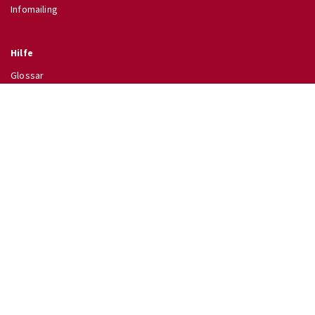
Infomailing
Hilfe
Glossar
Hilfe
Direkt zu
↗ Schulinfo des BMB
↗ Lehrpläne im RIS
↗ Wettbewerbe
↗ Ferientermine
Impressum