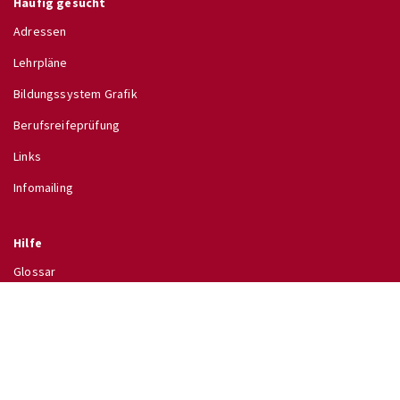
Häufig gesucht
Adressen
Lehrpläne
Bildungssystem Grafik
Berufsreifeprüfung
Links
Infomailing
Hilfe
Glossar
Hilfe
Direkt zu
↗ Schulinfo des BMB