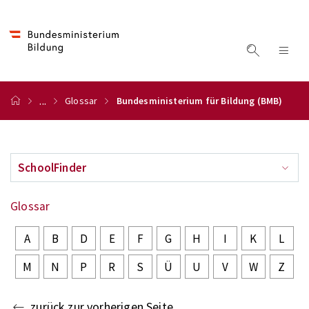
...
Glossar
Bundesministerium für Bildung (BMB)
SchoolFinder
Glossar
A
B
D
E
F
G
H
I
K
L
M
N
P
R
S
Ü
U
V
W
Z
zurück zur vorherigen Seite