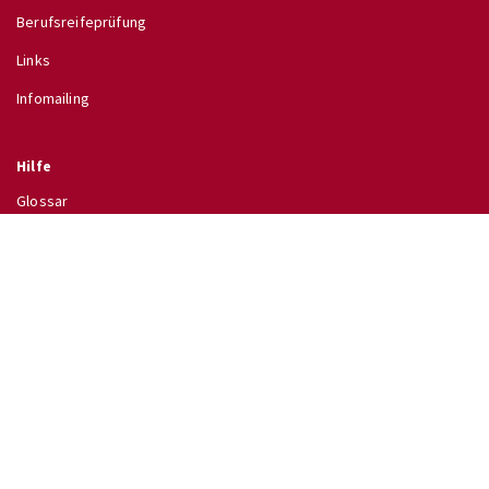
Berufsreifeprüfung
Links
Infomailing
Hilfe
Glossar
Hilfe
Direkt zu
↗ Schulinfo des BMB
↗ Lehrpläne im RIS
↗ Wettbewerbe
↗ Ferientermine