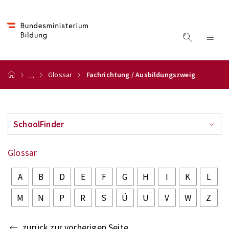
...
Glossar
Fachrichtung / Ausbildungszweig
SchoolFinder
Glossar
A
B
D
E
F
G
H
I
K
L
M
N
P
R
S
Ü
U
V
W
Z
zurück zur vorherigen Seite