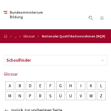
...
Glossar
Nationaler Qualifikationsrahmen (NQR)
SchoolFinder
Glossar
A
B
D
E
F
G
H
I
K
L
M
N
P
R
S
Ü
U
V
W
Z
zurück zur vorherigen Seite