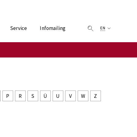
Service
Infomailing
EN
P
R
S
Ü
U
V
W
Z