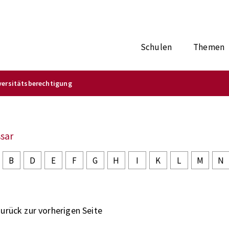
Schulen
Themen
versitätsberechtigung
sar
B
D
E
F
G
H
I
K
L
M
N
zurück zur vorherigen Seite