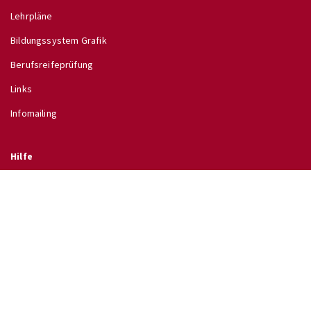
Lehrpläne
Bildungssystem Grafik
Berufsreifeprüfung
Links
Infomailing
Hilfe
Glossar
Hilfe
Direkt zu
↗ Schulinfo des BMB
↗ Lehrpläne im RIS