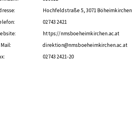
dresse:
Hochfeldstraße 5
,
3071
Böheimkirchen
elefon:
02743 2421
ebsite:
https://nmsboeheimkirchen.ac.at
-Mail:
direktion@nmsboeheimkirchen.ac.at
ax:
02743 2421-20