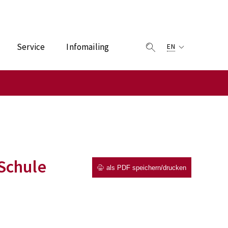
Service
Infomailing
EN
Schule
als PDF speichern/drucken