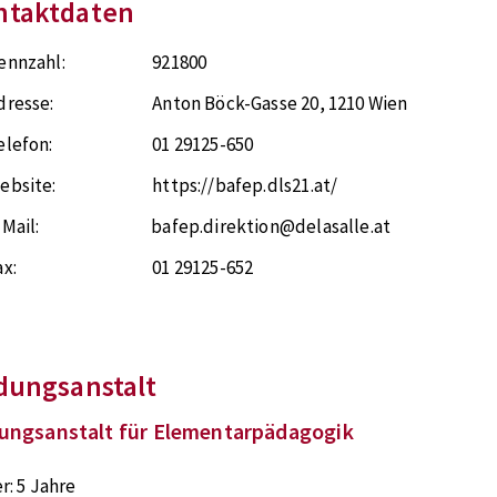
ntaktdaten
ennzahl:
921800
dresse:
Anton Böck-Gasse 20
,
1210
Wien
elefon:
01 29125-650
ebsite:
https://bafep.dls21.at/
-Mail:
bafep.direktion@delasalle.at
ax:
01 29125-652
dungsanstalt
dungsanstalt für Elementarpädagogik
r:
5 Jahre