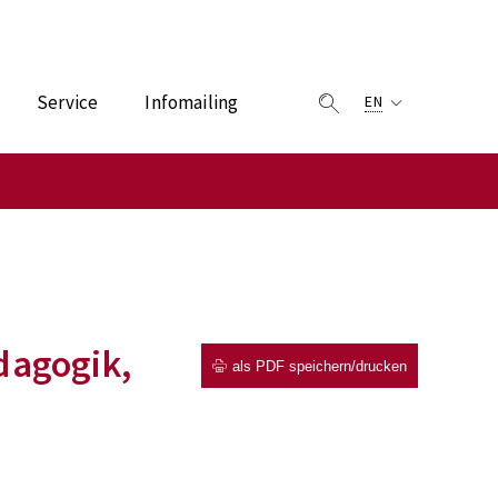
Service
Infomailing
EN
dagogik,
als PDF speichern/drucken