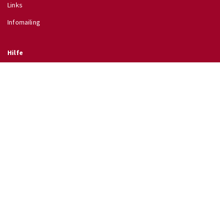
Links
Infomailing
Hilfe
Glossar
Hilfe
Direkt zu
↗ Schulinfo des BMB
↗ Lehrpläne im RIS
↗ Wettbewerbe
↗ Ferientermine