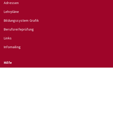
Adressen
Lehrpläne
Bildungssystem Grafik
Berufsreifeprüfung
Links
Infomailing
Hilfe
Glossar
Hilfe
Direkt zu
↗ Schulinfo des BMB
↗ Lehrpläne im RIS