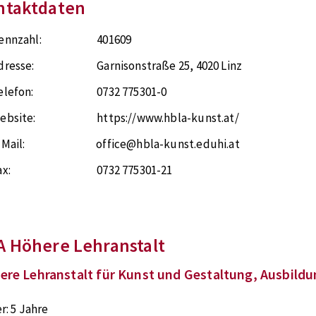
ntaktdaten
ennzahl:
401609
dresse:
Garnisonstraße 25
,
4020
Linz
elefon:
0732 775301-0
ebsite:
https://www.hbla-kunst.at/
-Mail:
office@hbla-kunst.eduhi.at
ax:
0732 775301-21
A Höhere Lehranstalt
ere Lehranstalt für Kunst und Gestaltung, Ausbildu
r:
5 Jahre