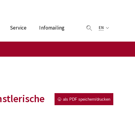
Service
Infomailing
EN
stlerische
als PDF speichern/drucken