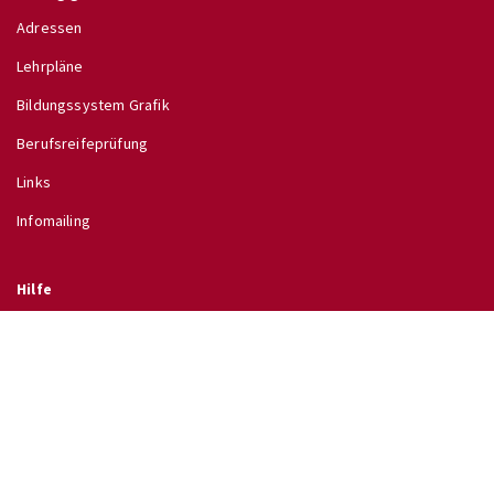
Adressen
Lehrpläne
Bildungssystem Grafik
Berufsreifeprüfung
Links
Infomailing
Hilfe
Glossar
Hilfe
Direkt zu
↗ Schulinfo des BMB