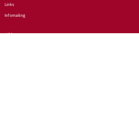
Links
Infomailing
Hilfe
Glossar
Hilfe
Direkt zu
↗ Schulinfo des BMB
↗ Lehrpläne im RIS
↗ Wettbewerbe
↗ Ferientermine