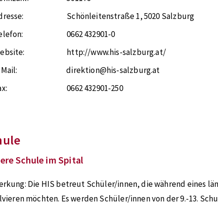
dresse:
Schönleitenstraße 1
,
5020
Salzburg
elefon:
0662 432901-0
ebsite:
http://www.his-salzburg.at/
-Mail:
direktion@his-salzburg.at
ax:
0662 432901-250
hule
ere Schule im Spital
erkung:
Die HIS betreut Schüler/innen, die während eines län
lvieren möchten. Es werden Schüler/innen von der 9.-13. Sch