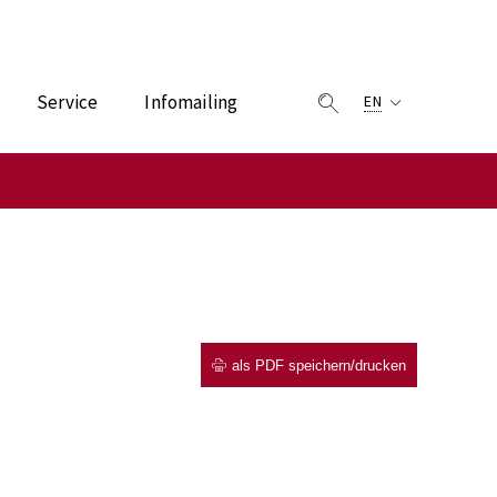
Service
Infomailing
EN
als PDF speichern/drucken