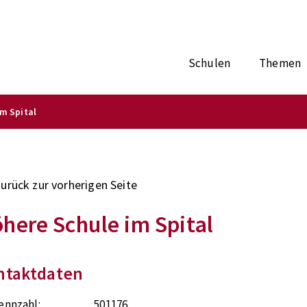
Schulen
Themen
m Spital
zurück zur vorherigen Seite
here Schule im Spital
ntaktdaten
ennzahl:
501176