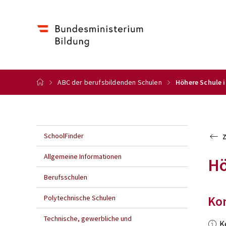
ABC der berufsbildenden Schulen
Höhere Schule i
SchoolFinder
Allgemeine Informationen
Hö
Berufsschulen
Polytechnische Schulen
Ko
Technische, gewerbliche und
K