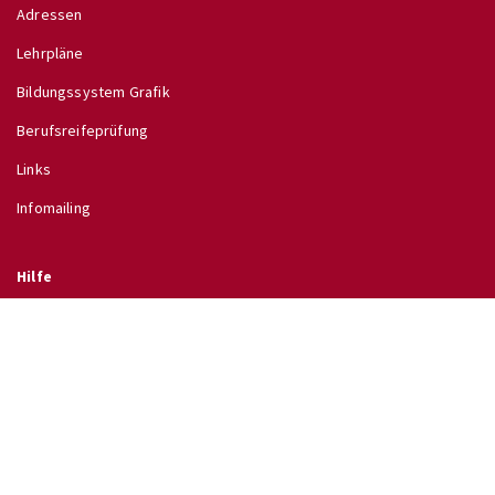
Adressen
Lehrpläne
Bildungssystem Grafik
Berufsreifeprüfung
Links
Infomailing
Hilfe
Glossar
Hilfe
Direkt zu
↗ Schulinfo des BMB
↗ Lehrpläne im RIS