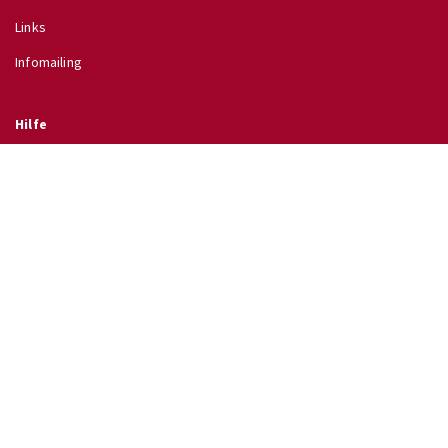
Links
Infomailing
Hilfe
Glossar
Hilfe
Direkt zu
↗ Schulinfo des BMB
↗ Lehrpläne im RIS
↗ Wettbewerbe
↗ Ferientermine