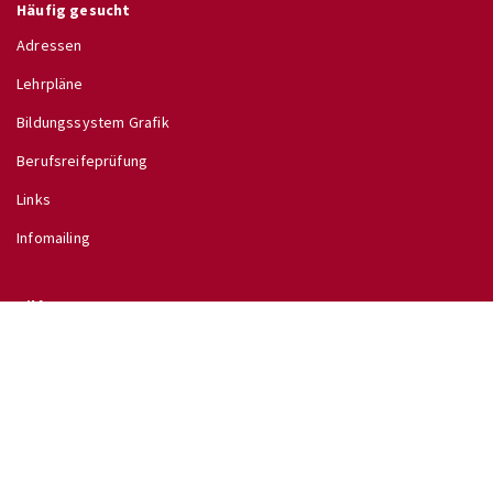
Häufig gesucht
Adressen
Lehrpläne
Bildungssystem Grafik
Berufsreifeprüfung
Links
Infomailing
Hilfe
Glossar
Hilfe
Direkt zu
↗ Schulinfo des BMB