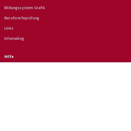
Bildungssystem Grafik
Berufsreifeprüfung
Links
Infomailing
Hilfe
Glossar
Hilfe
Direkt zu
↗ Schulinfo des BMB
↗ Lehrpläne im RIS
↗ Wettbewerbe