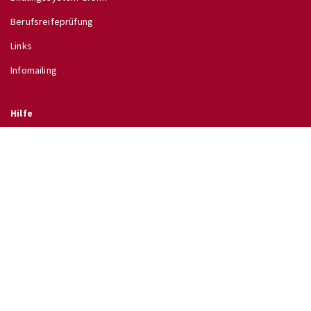
Berufsreifeprüfung
Links
Infomailing
Hilfe
Glossar
Hilfe
Direkt zu
↗ Schulinfo des BMB
↗ Lehrpläne im RIS
↗ Wettbewerbe
↗ Ferientermine