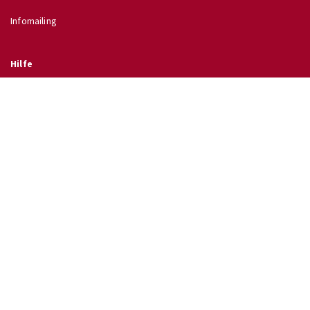
Infomailing
Hilfe
Glossar
Hilfe
Direkt zu
↗ Schulinfo des BMB
↗ Lehrpläne im RIS
↗ Wettbewerbe
↗ Ferientermine