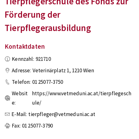
Tierpflegerschule des Fonds zur
Förderung der
Tierpflegerausbildung
Kontaktdaten
Kennzahl:
921710
Adresse:
Veterinärplatz 1
,
1210
Wien
Telefon:
01 25077-3750
Websit
https://www.vetmeduni.ac.at/tierpflegesch
e:
ule/
E-Mail:
tierpfleger@vetmeduni.ac.at
Fax:
01 25077-3790