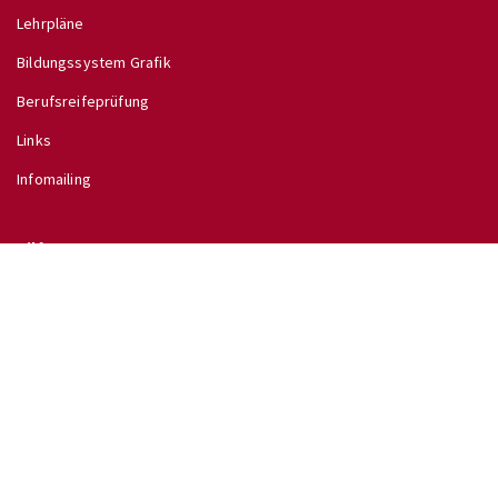
Lehrpläne
Bildungssystem Grafik
Berufsreifeprüfung
Links
Infomailing
Hilfe
Glossar
Hilfe
Direkt zu
↗ Schulinfo des BMB
↗ Lehrpläne im RIS