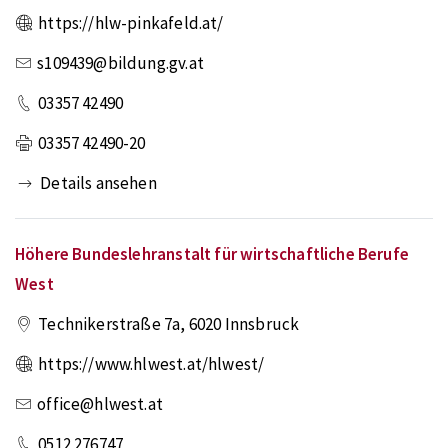
https://hlw-pinkafeld.at/
s109439@bildung.gv.at
03357 42490
03357 42490-20
Details ansehen
Höhere Bundeslehranstalt für wirtschaftliche Berufe
West
Technikerstraße 7a
,
6020
Innsbruck
https://www.hlwest.at/hlwest/
office@hlwest.at
0512 276747