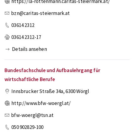
https://la-rottenmann.caritas-steiermark.at/
bzn@caritas-steiermark.at
03614 2312
03614 2312-17
Details ansehen
Bundesfachschule und Aufbaulehrgang für
wirtschaftliche Berufe
Innsbrucker Straße 34a
,
6300
Wörgl
http://www.bfw-woergl.at/
bfw-woergl@tsn.at
050 902829-100