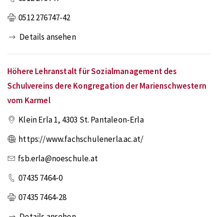
0512 276747-42
Details ansehen
Höhere Lehranstalt für Sozialmanagement des
Schulvereins dere Kongregation der Marienschwestern
vom Karmel
Klein Erla 1
,
4303
St. Pantaleon-Erla
https://www.fachschulenerla.ac.at/
fsb.erla@noeschule.at
07435 7464-0
07435 7464-28
Details ansehen