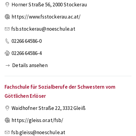
Horner Straße 56
,
2000
Stockerau
https://www.fsstockerau.ac.at/
fsb.stockerau@noeschule.at
02266 64586-0
02266 64586-4
Details ansehen
Fachschule für Sozialberufe der Schwestern vom
Göttlichen Erlöser
Waidhofner Straße 22
,
3332
Gleiß
https://gleiss.or.at/fsb/
fsb.gleiss@noeschule.at