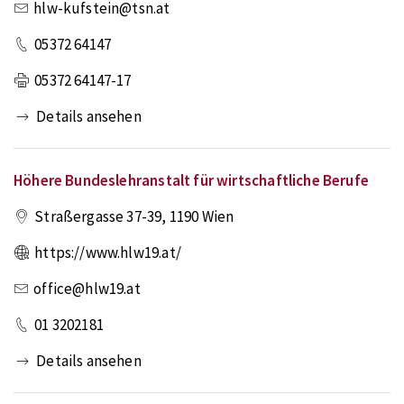
hlw-kufstein@tsn.at
05372 64147
05372 64147-17
Details ansehen
Höhere Bundeslehranstalt für wirtschaftliche Berufe
Straßergasse 37-39
,
1190
Wien
https://www.hlw19.at/
office@hlw19.at
01 3202181
Details ansehen