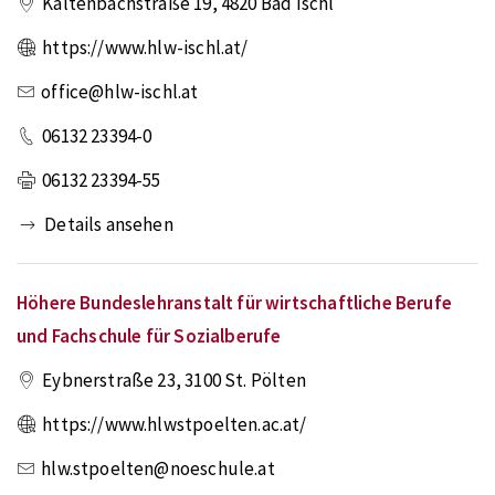
Kaltenbachstraße 19
,
4820
Bad Ischl
https://www.hlw-ischl.at/
office@hlw-ischl.at
06132 23394-0
06132 23394-55
Details ansehen
Höhere Bundeslehranstalt für wirtschaftliche Berufe
und Fachschule für Sozialberufe
Eybnerstraße 23
,
3100
St. Pölten
https://www.hlwstpoelten.ac.at/
hlw.stpoelten@noeschule.at