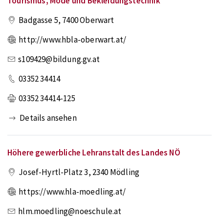
Tourismus, Mode und Bekleidungstechnik
Badgasse 5
,
7400
Oberwart
http://www.hbla-oberwart.at/
s109429@bildung.gv.at
03352 34414
03352 34414-125
Details ansehen
Höhere gewerbliche Lehranstalt des Landes NÖ
Josef-Hyrtl-Platz 3
,
2340
Mödling
https://www.hla-moedling.at/
hlm.moedling@noeschule.at