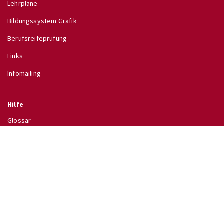
Lehrpläne
Bildungssystem Grafik
Berufsreifeprüfung
Links
Infomailing
Hilfe
Glossar
Hilfe
Direkt zu
↗ Schulinfo des BMB
↗ Lehrpläne im RIS
↗ Wettbewerbe