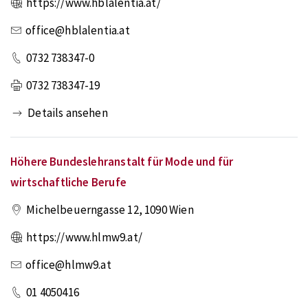
https://www.hblalentia.at/
office@hblalentia.at
0732 738347-0
0732 738347-19
Details ansehen
Höhere Bundeslehranstalt für Mode und für
wirtschaftliche Berufe
Michelbeuerngasse 12
,
1090
Wien
https://www.hlmw9.at/
office@hlmw9.at
01 4050416