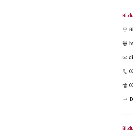
Bild
B
h
d
0
0
D
Bild