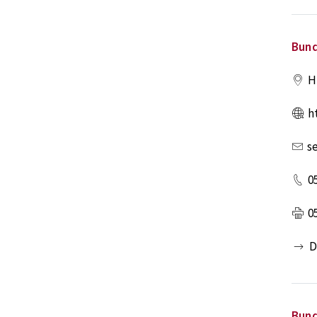
Bun
H
h
s
0
0
D
Bun