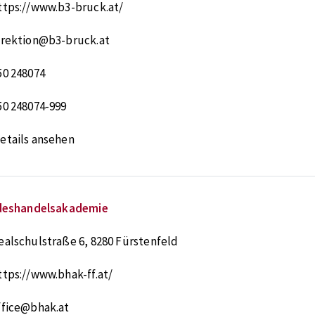
ttps://www.b3-bruck.at/
irektion@b3-bruck.at
50 248074
50 248074-999
etails ansehen
deshandelsakademie
ealschulstraße 6
,
8280
Fürstenfeld
ttps://www.bhak-ff.at/
ffice@bhak.at