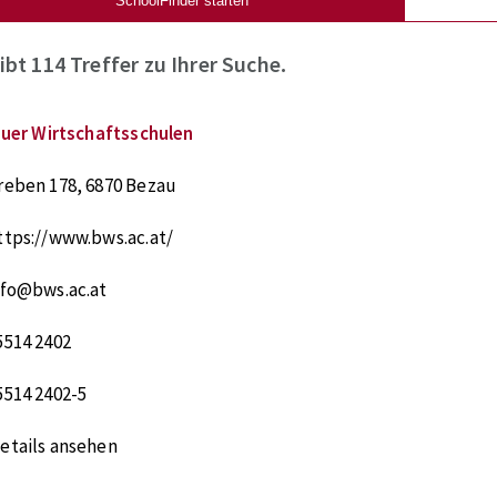
SchoolFinder starten
gibt
114
Treffer zu Ihrer Suche.
uer Wirtschaftsschulen
reben 178
,
6870
Bezau
ttps://www.bws.ac.at/
nfo@bws.ac.at
5514 2402
5514 2402-5
etails ansehen