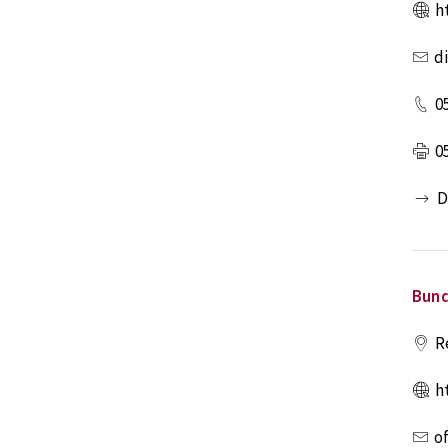
h
d
0
0
D
Bun
R
h
o