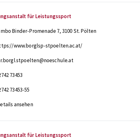
ungsanstalt für Leistungssport
imbo Binder-Promenade 7
,
3100
St. Pölten
ttps://www.borglsp-stpoelten.ac.at/
ir.borgl.stpoelten@noeschule.at
2742 73453
2742 73453-55
etails ansehen
ungsanstalt für Leistungssport