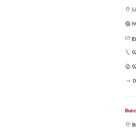
L
h
g
0
0
D
Bund
B