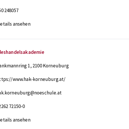
50 248057
etails ansehen
deshandelsakademie
ankmannring 1
,
2100
Korneuburg
ttps://www.hak-korneuburg.at/
ak.korneuburg@noeschule.at
2262 72150-0
etails ansehen