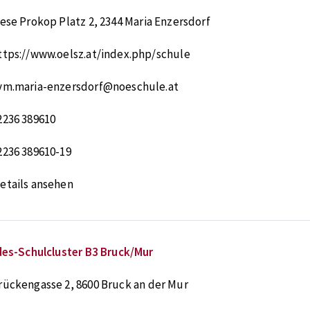
iese Prokop Platz 2
,
2344
Maria Enzersdorf
ttps://www.oelsz.at/index.php/schule
ym.maria-enzersdorf@noeschule.at
2236 389610
2236 389610-19
etails ansehen
es-Schulcluster B3 Bruck/Mur
rückengasse 2
,
8600
Bruck an der Mur