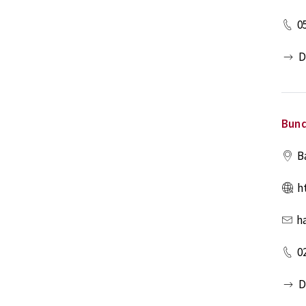
0
D
Bun
B
h
h
0
D