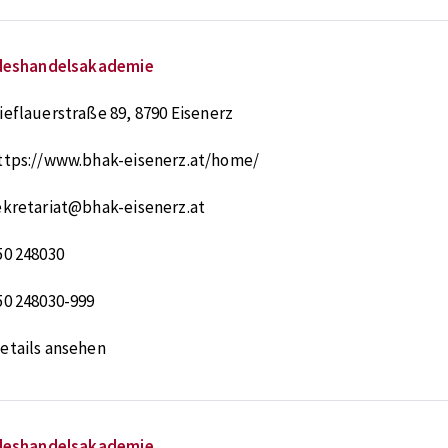
deshandelsakademie
ieflauerstraße 89
,
8790
Eisenerz
ttps://www.bhak-eisenerz.at/home/
ekretariat@bhak-eisenerz.at
50 248030
50 248030-999
etails ansehen
deshandelsakademie